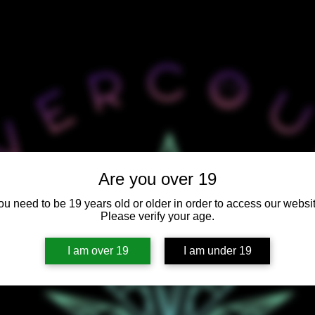
Are you over 19
ou need to be 19 years old or older in order to access our websit
Please verify your age.
I am over 19
I am under 19