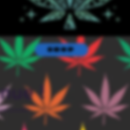
SHOP
nue !
votre première