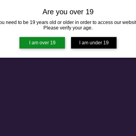
Aucun article ici pour le
Are you over 19
En attendant, vous pouvez choisir une autre catégorie 
ou need to be 19 years old or older in order to access our websit
Please verify your age.
I am over 19
I am under 19