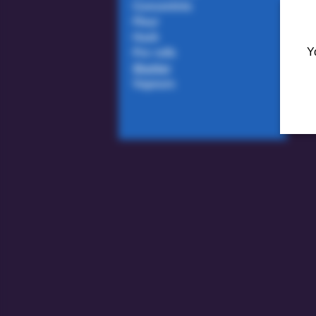
Concentrés
Fleur
Hash
Pre rolls
Y
Shatter
Vapeurs