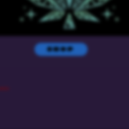
SHOP
rticle