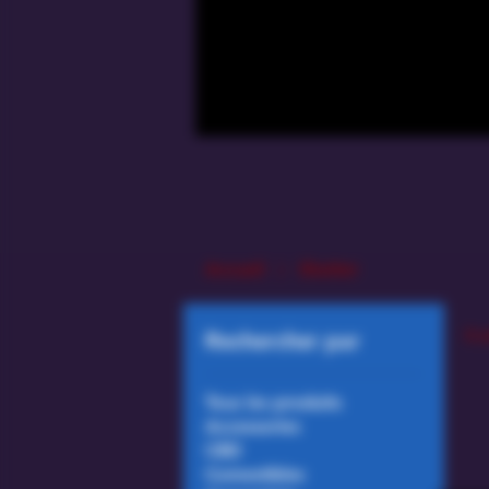
Accueil
Shatter
0 a
Rechercher par
Tous les produits
Accessories
CBD
Comestibles